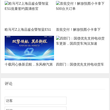
制国标7月1日起实施
新通道工程项目
欧马可Z上海品鉴会暨智蓝ES1
首批交付！解放悦图小卡拿下
批量签约圆满收官
500台大订单
十载同心焕新启航，东风柳汽第
四部门：国债优先支持电动货车
10届67品牌客户日即将启幕
更新，国四货车淘汰加速
评论