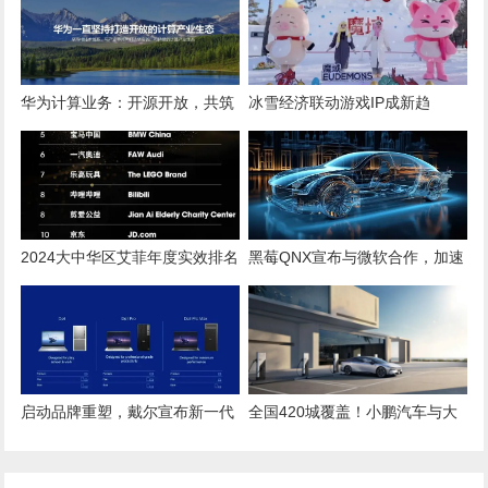
华为计算业务：开源开放，共筑
冰雪经济联动游戏IP成新趋
计算产业新生态
势，“魔域”经典形象亮相哈尔滨
雪博会
2024大中华区艾菲年度实效排名
黑莓QNX宣布与微软合作，加速
Top20
软件定义汽车开发
启动品牌重塑，戴尔宣布新一代
全国420城覆盖！小鹏汽车与大
设备将统一为戴尔品牌
众汽车超快充网络来了！