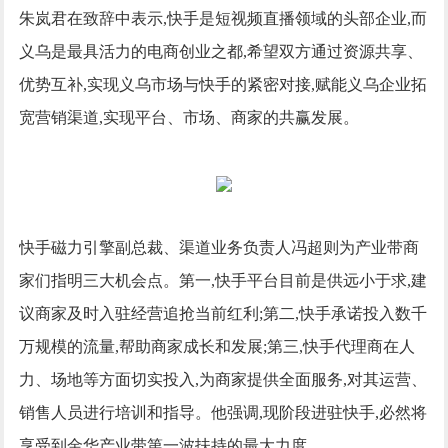
朱岚君在致辞中表示,快手是短视频直播领域的头部企业,而
义乌是最具活力的电商创业之都,希望双方通过资源共享、
优势互补,实现义乌市场与快手的紧密对接,赋能义乌企业拓
宽营销渠道,实现平台、市场、商家的共赢发展。
快手磁力引擎副总裁、渠道业务负责人冯超则为产业带商
家们指明三大机会点。第一,快手平台目前是供远小于求,建
议商家及时入驻经营追抢当前红利;第二,快手承诺投入数千
万规模的流量,帮助商家成长和发展;第三,快手代理商在人
力、场地等方面切实投入,为商家提供全面服务,对其运营、
销售人员进行培训和指导。他强调,现阶段进驻快手,必然将
享受到金华产业带第一波扶持的最大力度。