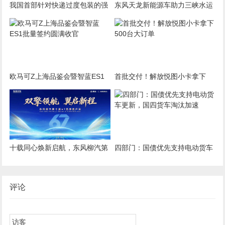
我国首部针对快递过度包装的强
东风天龙新能源车助力三峡水运
制国标7月1日起实施
新通道工程项目
欧马可Z上海品鉴会暨智蓝ES1
首批交付！解放悦图小卡拿下
批量签约圆满收官
500台大订单
十载同心焕新启航，东风柳汽第
四部门：国债优先支持电动货车
10届67品牌客户日即将启幕
更新，国四货车淘汰加速
评论